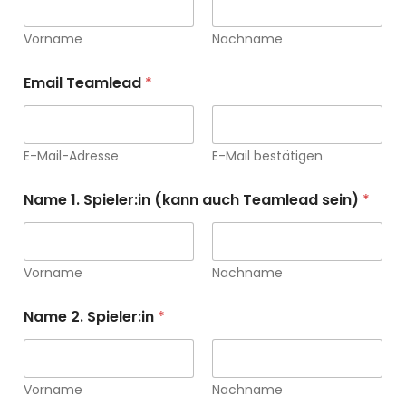
Vorname
Nachname
u
Email Teamlead
*
n
t
e
r
*
E-Mail-Adresse
E-Mail bestätigen
*
Name 1. Spieler:in (kann auch Teamlead sein)
*
Vorname
Nachname
Name 2. Spieler:in
*
Vorname
Nachname