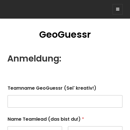
HEIDELBERGER E-SPORT TAGE
Ein Event des Jugendgemeinderats Heidelberg
GeoGuessr
Anmeldung:
Teamname GeoGuessr (Sei' kreativ!)
Name Teamlead (das bist du!)
*